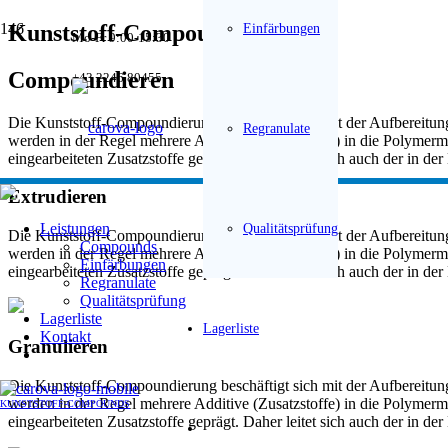
Kunststoff-Compoundierung
Einfärbungen
Mo-Fr 9:00-15:30
Compoundieren
+43 2246 80455
Die Kunststoff-Compoundierung beschäftigt sich mit der Aufbereitu
Regranulate
werden in der Regel mehrere Additive (Zusatzstoffe) in die Polymer
eingearbeiteten Zusatzstoffe geprägt. Daher leitet sich auch der in d
Extrudieren
Leistungen
Qualitätsprüfung
Die Kunststoff-Compoundierung beschäftigt sich mit der Aufbereitu
Compounds
werden in der Regel mehrere Additive (Zusatzstoffe) in die Polymer
Einfärbungen
eingearbeiteten Zusatzstoffe geprägt. Daher leitet sich auch der in d
Regranulate
Qualitätsprüfung
Lagerliste
Lagerliste
Kontakt
Granulieren
Die Kunststoff-Compoundierung beschäftigt sich mit der Aufbereitu
werden in der Regel mehrere Additive (Zusatzstoffe) in die Polymer
KUNSTSTOFF-COMPOUNDS
eingearbeiteten Zusatzstoffe geprägt. Daher leitet sich auch der in d